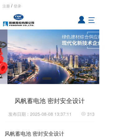
/
注册
登录
T
o
g
g
l
e
n
a
v
i
g
a
t
风帆蓄电池 ‌密封安全设计‌
i
o
n
发布日期：2025-08-08 13:37:11
313
风帆蓄电池 ‌密封安全设计‌