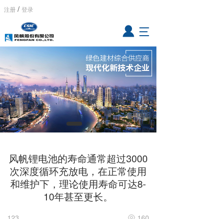
/
注册
登录
T
o
g
g
l
e
n
a
v
i
g
a
t
风帆锂电池的寿命通常超过3000
i
次深度循环充放电‌，在正常使用
o
n
和维护下，理论使用寿命可达8-
10年甚至更长。
123
160