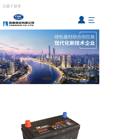
/
注册
登录
T
o
g
g
l
e
n
a
v
i
g
a
t
i
o
n