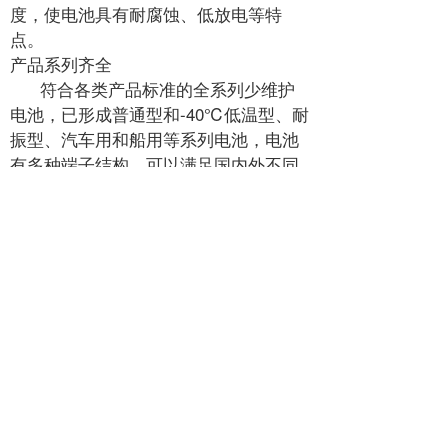
度，使电池具有耐腐蚀、低放电等特
点。
产品系列齐全
符合各类产品标准的全系列少维护
电池，已形成普通型和-40℃低温型、耐
振型、汽车用和船用等系列电池，电池
有多种端子结构，可以满足国内外不同
车型及用户不同需求。
技术指标
额定电
型号
容量
冷启动
压
Type
Voltage
C20/Ah
CCA(-18℃) DIN/JIS/GB
610 17
12
110
450
620 34
12
120
420
635 30
12
135
420
650 12
12
150
480
665 14
12
165
540
680 25
12
180
600